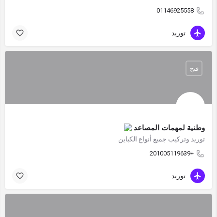
01146925558
توريد
فتح
وطنية لمهمات المصاعد
توريد وتركيب جميع أنواع الكباين
+201005119639
توريد