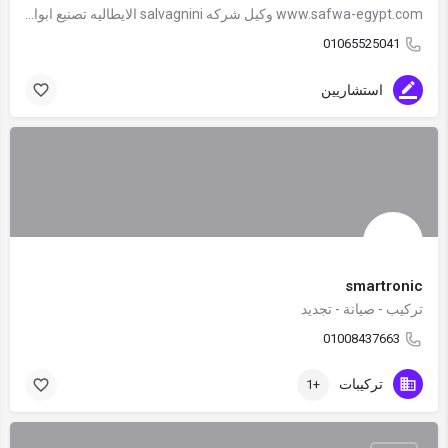
www.safwa-egypt.com وكيل شركه salvagnini الايطاليه تصنيع ابواب وكبائن الاسانسر وكذلك نقدم حلول لجميع الصناعات المعدنيه وتقطيع معادن بالليزر للغير وعمليات التنى وماكينات اللحام CNC or NC
01065525041
استشاريين
smartronic
تركيب - صيانة - تجديد
01008437663
تركيبات
+1