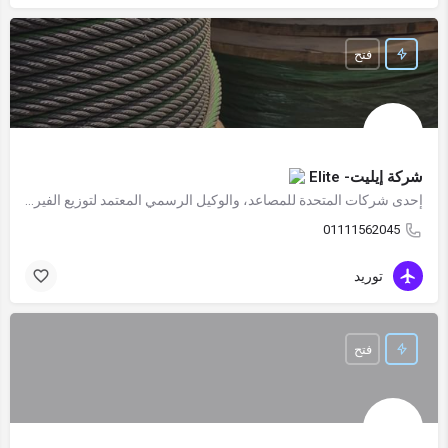
فتح
شركة إيليت- Elite
إحدى شركات المتحدة للمصاعد، والوكيل الرسمي المعتمد لتوزيع الفيرماتور الاسباني. والمصنع المعتمد من أسبانيا لأبواب الفيرماتور
01111562045
توريد
فتح