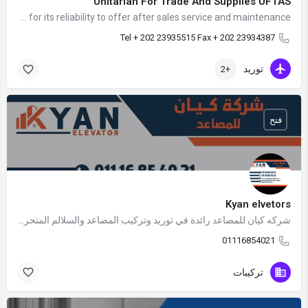
Unitarian For Trade And Supplies UFTAS
UFTAS, is a leader in the electromechanical industry in the Egyptian market. the main core of our business is problem solving. According to our customer needs, we tailor our solutions to satisfy those needs and we dedicate ourselves to provide the safest and most reliable solutions. Our company is well known for its reliability to offer after sales service and maintenance.
Tel + 202 23935515 Fax + 202 23934387
توريد
+2
فتح
Kyan elvetors
شركه كيان للمصاعد رائدة في توريد وتركيب المصاعد والسلالم المتحركه
01116854021
تركيبات